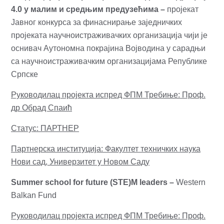
4.0 у малим и средњим предузећима
–
пројекат
Јавног конкурса за финаснирање заједничких
пројеката научноистраживачких организација чији је
оснивач Аутономна покрајина Војводина у сарадњи
са научноистраживачким организацијама Републике
Српске
Руководилац пројекта испред ФПМ Требиње: Проф.
др Обрад Спаић
Статус: ПАРТНЕР
Партнерска институција: Факултет техничких наука
Нови сад, Универзитет у Новом Саду
Summer school for future (STE)M leaders
–
Western
Balkan Fund
Руководилац пројекта испред ФПМ Требиње: Проф.