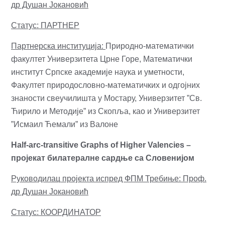
др Душан Јокановић
Статус: ПАРТНЕР
Партнерска институција:
Природно-математички
факултет Универзитета Црне Горе, Математички
институт Српске академије наука и уметности,
Факултет природословно-математичких и одгојних
знаности свеучилишта у Мостару, Универзитет ”Св.
Ћирило и Методије” из Скопља, као и Универзитет
”Исмаил Ћемали” из Валоне
Half-arc-transitive Graphs of Higher Valencies –
пројекат билатералне сардње са Словенијом
Руководилац пројекта испред ФПМ Требиње: Проф.
др Душан Јокановић
Статус: КООРДИНАТОР