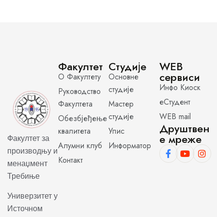
Факултет
Студије
WEB
сервиси
О Факултету
Основне
Инфо Киоск
студије
Руководство
еСтудент
Факултета
Мастер
студије
WEB mail
Обезбјеђење
Друштвен
квалитета
Упис
е мреже
Факултет за
Алумни клуб
Информатор
производњу и
Контакт
менаџмент
Требиње
Универзитет у
Источном