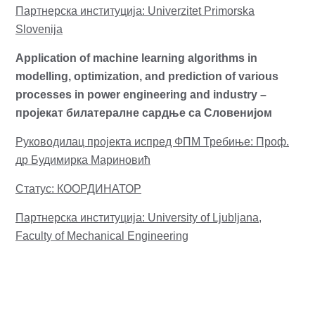
Партнерска институција: Univerzitet Primorska
Slovenija
Application of machine learning algorithms in
modelling, optimization, and prediction of various
processes in power engineering and industry –
пројекат билатералне сардње са Словенијом
Руководилац пројекта испред ФПМ Требиње: Проф.
др Будимирка Мариновић
Статус: КООРДИНАТОР
Партнерска институција: University of Ljubljana,
Faculty of Mechanical Engineering