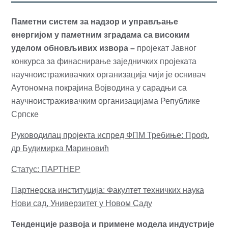
Паметни систем за надзор и управљање
енергијом у паметним зградама са високим
уделом обновљивих извора
–
пројекат Јавног
конкурса за финаснирање заједничких пројеката
научноистраживачких организација чији је оснивач
Аутономна покрајина Војводина у сарадњи са
научноистраживачким организацијама Републике
Српске
Руководилац пројекта испред ФПМ Требиње: Проф.
др Будимирка Мариновић
Статус: ПАРТНЕР
Партнерска институција: Факултет техничких наука
Нови сад, Универзитет у Новом Саду
Тенденције развоја и примене модела индустрије