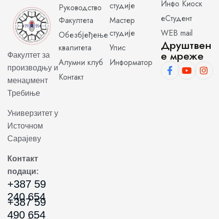
Инфо Киоск
студије
Руководство
еСтудент
Факултета
Мастер
студије
WEB mail
Обезбјеђење
Друштвен
квалитета
Упис
е мреже
Факултет за
Алумни клуб
Информатор
производњу и
Контакт
менаџмент
Требиње
Универзитет у
Источном
Сарајеву
Контакт
подаци:
+387 59
240 654
+387 59
490 654