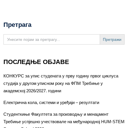
Претрага
Search
for:
ПОСЛЕДЊЕ ОБЈАВЕ
КОНКУРС за упис студената у прву годину првог циклуса
студија у другом уписном року на ФПМ Требиње у
академској 2026/2027. години
Електрична кола, системи и уређаји – резултати
Студенткиње Факултета за производњу и менаџмент
Требиње успјешно учествовале на међународној HUM-STEM