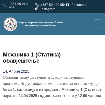
+387 59 240
+387 59 490 654
Facebook
654
Instagram
Механика 1 (Статика) –
обавјештење
14. Април 2025.
Обавјештавају се студенти 1. године, студијског
програма Индустријско инжењерство за енергетику, да
ће се
1. колоквијум
из предмета
Механика 1 (Статика)
одржати
24.04.2025.године
, са почетком у
12.00 часова.