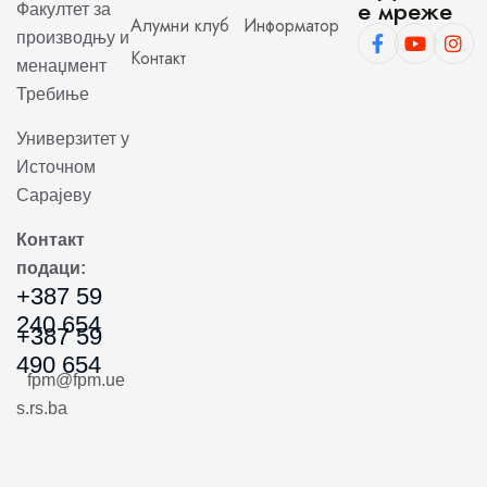
е мреже
Факултет за
Алумни клуб
Информатор
производњу и
Контакт
менаџмент
Требиње
Универзитет у
Источном
Сарајеву
Контакт
подаци:
+387 59
240 654
+387 59
490 654
fpm@fpm.ue
s.rs.ba