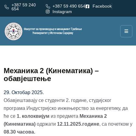
+387 59 240
+387 59 490 654
Facebook
654
Instagram
Механика 2 (Кинематика) –
обавјештење
29. Октобар 2025.
Обавјештавају се студенти 2. године, студијског
програма Индустријско инжењерство за енергетику, да
ће се
1. колоквијум
из предмета
Механика 2
(Кинематика)
одржати
12.11.2025.године
, са почетком у
08.30 часова.