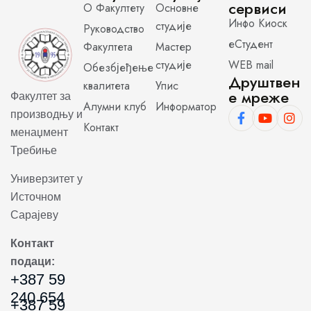
сервиси
О Факултету
Основне
Инфо Киоск
студије
Руководство
еСтудент
Факултета
Мастер
студије
WEB mail
Обезбјеђење
Друштвен
квалитета
Упис
е мреже
Факултет за
Алумни клуб
Информатор
производњу и
Контакт
менаџмент
Требиње
Универзитет у
Источном
Сарајеву
Контакт
подаци:
+387 59
240 654
+387 59