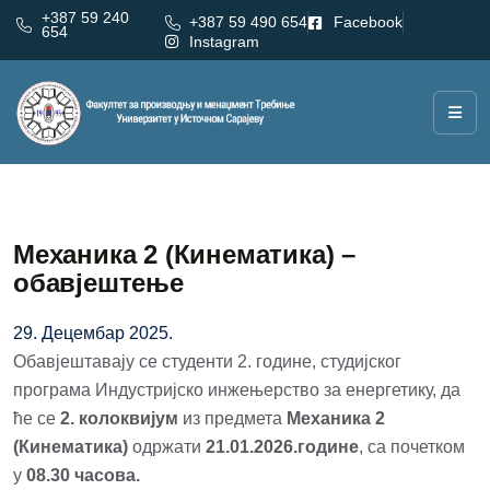
+387 59 240
+387 59 490 654
Facebook
654
Instagram
Механика 2 (Кинематика) –
обавјештење
29. Децембар 2025.
Обавјештавају се студенти 2. године, студијског
програма Индустријско инжењерство за енергетику, да
ће се
2. колоквијум
из предмета
Механика 2
(Кинематика)
одржати
21.01.2026.године
, са почетком
у
08.30 часова.