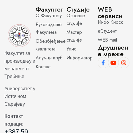
Факултет
Студије
WEB
сервиси
О Факултету
Основне
Инфо Киоск
студије
Руководство
еСтудент
Факултета
Мастер
студије
WEB mail
Обезбјеђење
Друштвен
квалитета
Упис
е мреже
Факултет за
Алумни клуб
Информатор
производњу и
Контакт
менаџмент
Требиње
Универзитет у
Источном
Сарајеву
Контакт
подаци:
+387 59