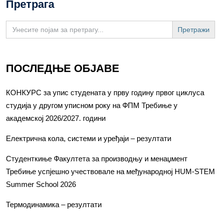
Претрага
Search
for:
ПОСЛЕДЊЕ ОБЈАВЕ
КОНКУРС за упис студената у прву годину првог циклуса
студија у другом уписном року на ФПМ Требиње у
академској 2026/2027. години
Електрична кола, системи и уређаји – резултати
Студенткиње Факултета за производњу и менаџмент
Требиње успјешно учествовале на међународној HUM-STEM
Summer School 2026
Термодинамика – резултати