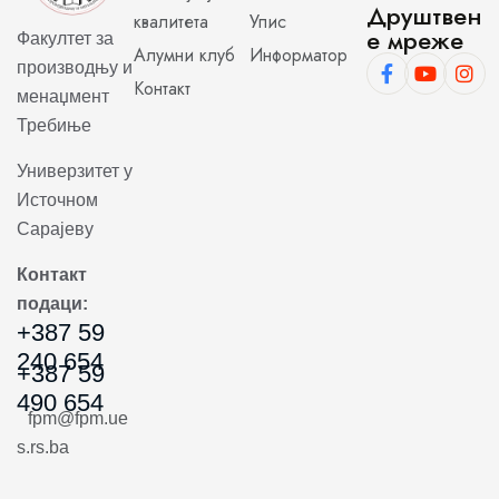
Друштвен
квалитета
Упис
е мреже
Факултет за
Алумни клуб
Информатор
производњу и
Контакт
менаџмент
Требиње
Универзитет у
Источном
Сарајеву
Контакт
подаци:
+387 59
240 654
+387 59
490 654
fpm@fpm.ue
s.rs.ba