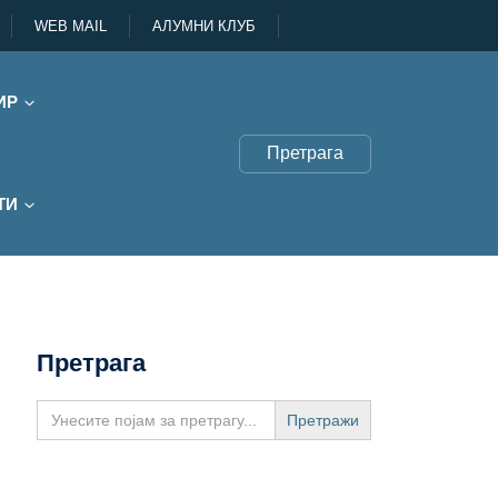
WEB MAIL
АЛУМНИ КЛУБ
ИР
Претрага
ТИ
Претрага
Search
for: