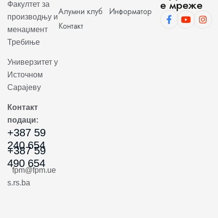
е мреже
Факултет за
Алумни клуб
Информатор
производњу и
Контакт
менаџмент
Требиње
Универзитет у
Источном
Сарајеву
Контакт
подаци:
+387 59
240 654
+387 59
490 654
fpm@fpm.ue
s.rs.ba