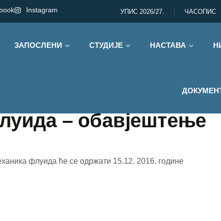
book
Instagram
УПИС 2026/27.
ЧАСОПИС
ЗАПОСЛЕНИ
СТУДИЈЕ
НАСТАВА
Н
ДОКУМЕН
луида – обавјештење
аника флуида ће се одржати 15.12. 2016. године