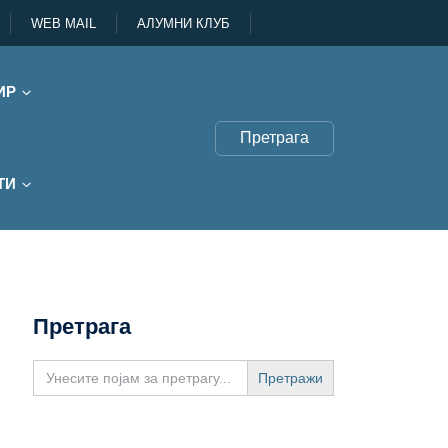
WEB MAIL
АЛУМНИ КЛУБ
ИР
Претрага
ТИ
Претрага
Search
for: