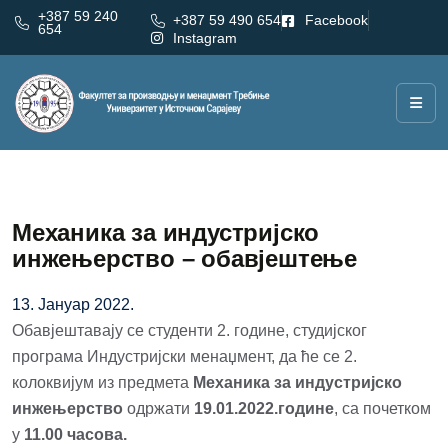
+387 59 240
+387 59 490 654
Facebook
654
Instagram
Механика за индустријско
инжењерство – обавјештење
13. Јануар 2022.
Обавјештавају се студенти 2. године, студијског
програма Индустријски менаџмент, да ће се 2.
колоквијум из предмета
Механика за индустријско
инжењерство
одржати
19.01.2022.године
, са почетком
у
11.00 часова.