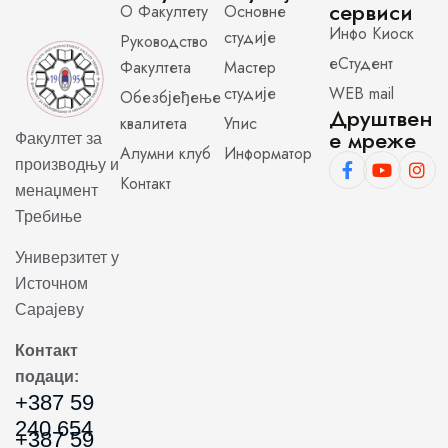
сервиси
О Факултету
Основне
Инфо Киоск
студије
Руководство
еСтудент
Факултета
Мастер
студије
WEB mail
Обезбјеђење
Друштвен
квалитета
Упис
е мреже
Факултет за
Алумни клуб
Информатор
производњу и
Контакт
менаџмент
Требиње
Универзитет у
Источном
Сарајеву
Контакт
подаци:
+387 59
240 654
+387 59