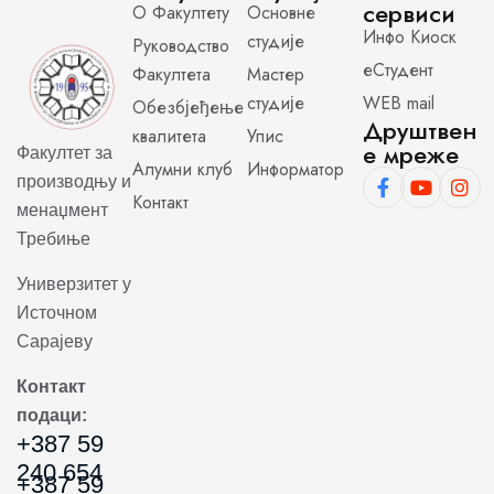
сервиси
О Факултету
Основне
Инфо Киоск
студије
Руководство
еСтудент
Факултета
Мастер
студије
WEB mail
Обезбјеђење
Друштвен
квалитета
Упис
е мреже
Факултет за
Алумни клуб
Информатор
производњу и
Контакт
менаџмент
Требиње
Универзитет у
Источном
Сарајеву
Контакт
подаци:
+387 59
240 654
+387 59