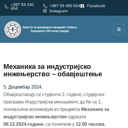
+387 59 240
+387 59 490 654
Facebook
654
Instagram
Механика за индустријско
инжењерство – обавјештење
5. Децембар 2024.
Обавјештавају се студенти 2. године, студијског
програма Индустријски менаџмент, да ће се 1.
поновљени колоквијум из предмета
Механика за
индустријско инжењерство
одржати
06.12.2024.године
, са почетком у
12.00 часова.