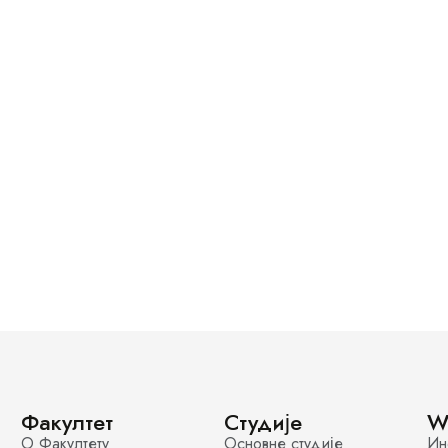
Факултет
Студије
W
О Факултету
Основне студије
Ин