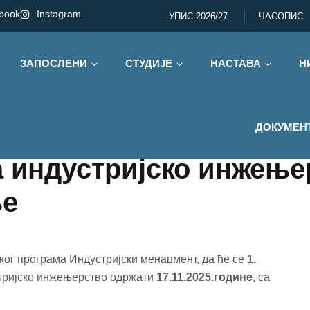
book
Instagram
УПИС 2026/27.
ЧАСОПИС
ЗАПОСЛЕНИ
СТУДИЈЕ
НАСТАВА
Н
ДОКУМЕН
а индустријско инжење
ње
ског програма Индустријски менаџмент, да ће се
1.
тријско инжењерство одржати
17.11.2025.године
, са