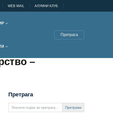
WEB MAIL
АЛУМНИ КЛУБ
ИР
Претрага
ТИ
рство –
Претрага
Search
for: