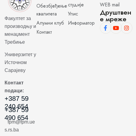
студије
WEB mail
Обезбјеђење
Друштвен
квалитета
Упис
е мреже
Факултет за
Алумни клуб
Информатор
производњу и
Контакт
менаџмент
Требиње
Универзитет у
Источном
Сарајеву
Контакт
подаци:
+387 59
240 654
+387 59
490 654
fpm@fpm.ue
s.rs.ba