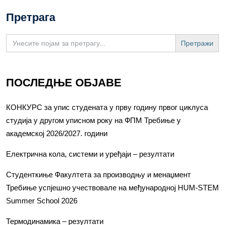
Претрага
Search
for:
ПОСЛЕДЊЕ ОБЈАВЕ
КОНКУРС за упис студената у прву годину првог циклуса
студија у другом уписном року на ФПМ Требиње у
академској 2026/2027. години
Електрична кола, системи и уређаји – резултати
Студенткиње Факултета за производњу и менаџмент
Требиње успјешно учествовале на међународној HUM-STEM
Summer School 2026
Термодинамика – резултати