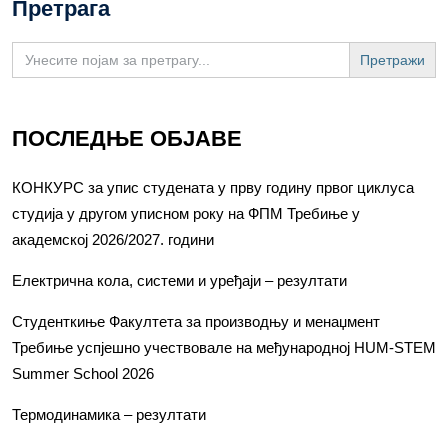
Претрага
Search
for:
ПОСЛЕДЊЕ ОБЈАВЕ
КОНКУРС за упис студената у прву годину првог циклуса
студија у другом уписном року на ФПМ Требиње у
академској 2026/2027. години
Електрична кола, системи и уређаји – резултати
Студенткиње Факултета за производњу и менаџмент
Требиње успјешно учествовале на међународној HUM-STEM
Summer School 2026
Термодинамика – резултати