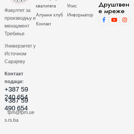
Друштвен
квалитета
Упис
е мреже
Факултет за
Алумни клуб
Информатор
производњу и
Контакт
менаџмент
Требиње
Универзитет у
Источном
Сарајеву
Контакт
подаци:
+387 59
240 654
+387 59
490 654
fpm@fpm.ue
s.rs.ba