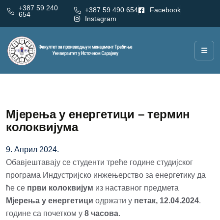
+387 59 240
+387 59 490 654
Facebook
654
Instagram
Мјерења у енергетици – термин
колоквијума
9. Април 2024.
Обавјештавају се студенти треће године студијског
програма Индустријско инжењерство за енергетику да
ће се
први колоквијум
из наставног предмета
Мјерења у енергетици
одржати у
петак, 12.04.2024
.
године са почетком у
8 часова
.