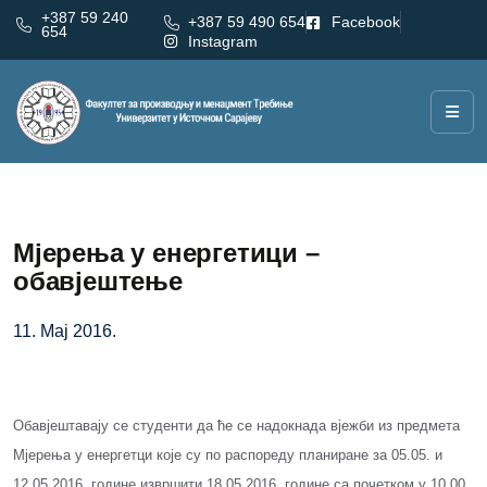
+387 59 240
+387 59 490 654
Facebook
654
Instagram
Мјерења у енергетици –
обавјештење
11. Мај 2016.
Обавјештавају се студенти да ће се надокнада вјежби из предмета
Мјерења у eнергетци које су по распореду планиране за 05.05. и
12.05.2016. године извршити 18.05.2016. године са почетком у 10.00