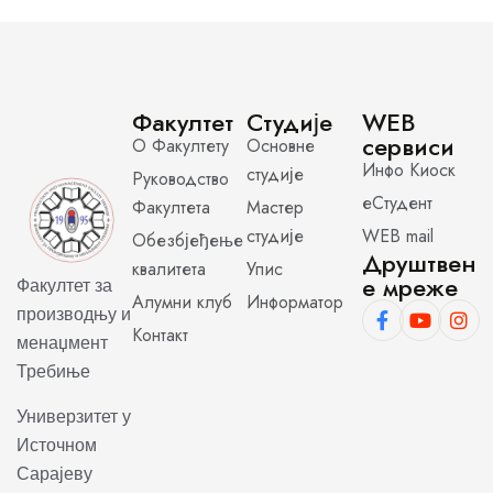
Факултет
Студије
WEB
сервиси
О Факултету
Основне
Инфо Киоск
студије
Руководство
еСтудент
Факултета
Мастер
студије
WEB mail
Обезбјеђење
Друштвен
квалитета
Упис
е мреже
Факултет за
Алумни клуб
Информатор
производњу и
Контакт
менаџмент
Требиње
Универзитет у
Источном
Сарајеву