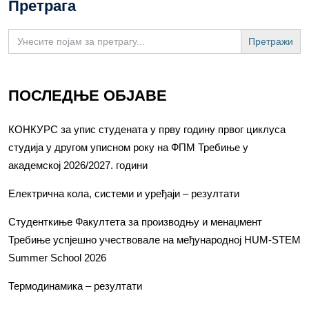
Претрага
Search
for:
ПОСЛЕДЊЕ ОБЈАВЕ
КОНКУРС за упис студената у прву годину првог циклуса
студија у другом уписном року на ФПМ Требиње у
академској 2026/2027. години
Електрична кола, системи и уређаји – резултати
Студенткиње Факултета за производњу и менаџмент
Требиње успјешно учествовале на међународној HUM-STEM
Summer School 2026
Термодинамика – резултати