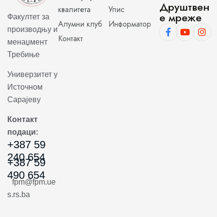
Друштвен
квалитета
Упис
е мреже
Факултет за
Алумни клуб
Информатор
производњу и
Контакт
менаџмент
Требиње
Универзитет у
Источном
Сарајеву
Контакт
подаци:
+387 59
240 654
+387 59
490 654
fpm@fpm.ue
s.rs.ba