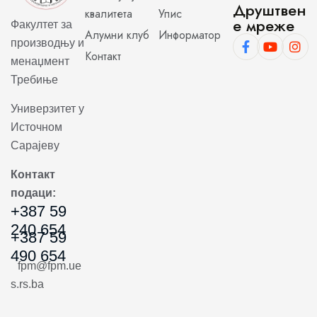
Друштвен
квалитета
Упис
е мреже
Факултет за
Алумни клуб
Информатор
производњу и
Контакт
менаџмент
Требиње
Универзитет у
Источном
Сарајеву
Контакт
подаци:
+387 59
240 654
+387 59
490 654
fpm@fpm.ue
s.rs.ba