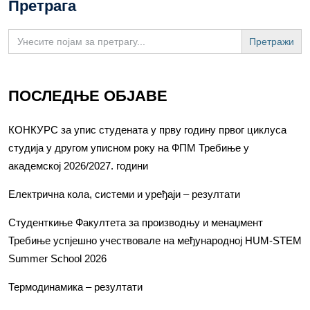
Претрага
Search
for:
ПОСЛЕДЊЕ ОБЈАВЕ
КОНКУРС за упис студената у прву годину првог циклуса
студија у другом уписном року на ФПМ Требиње у
академској 2026/2027. години
Електрична кола, системи и уређаји – резултати
Студенткиње Факултета за производњу и менаџмент
Требиње успјешно учествовале на међународној HUM-STEM
Summer School 2026
Термодинамика – резултати