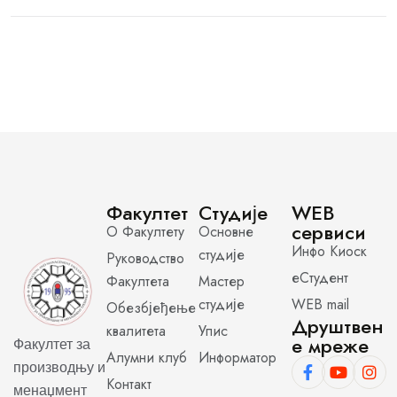
Факултет
Студије
WEB
сервиси
О Факултету
Основне
Инфо Киоск
студије
Руководство
еСтудент
Факултета
Мастер
студије
WEB mail
Обезбјеђење
Друштвен
квалитета
Упис
е мреже
Факултет за
Алумни клуб
Информатор
производњу и
Контакт
менаџмент