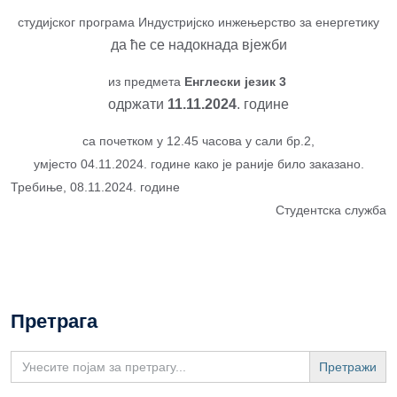
студијског програма Индустријско инжењерство за енергетику
да ће се надокнада вјежби
из предмета
Енглески језик 3
одржати
11.11.2024
. године
са почетком у 12.45 часова у сали бр.2,
умјесто 04.11.2024. године како је раније било заказано.
Требиње, 08.11.2024. године
Студентска служба
Претрага
Search
for: