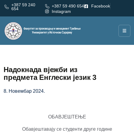
+387 59 240
+387 59 490 654
Facebook
654
Instagram
Надокнада вјежби из
предмета Енглески језик 3
8. Новембар 2024.
ОБАВЈЕШТЕЊЕ
Обавјештавају се студенти друге године