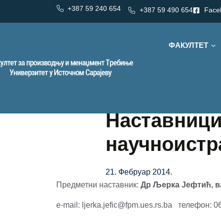
+387 59 240 654
+387 59 490 654
Face
ФАКУЛТЕТ
Наставници
научноистр
21. Фебруар 2014.
Предметни наставник:
Др Љерка Јефтић, в
e-mail: ljerka.jefic@fpm.ues.rs.ba телефон: 0