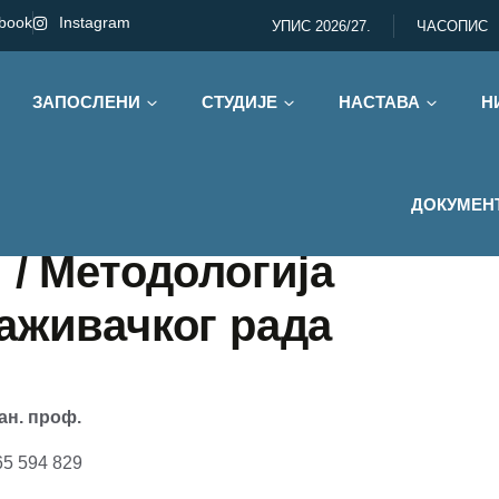
book
Instagram
УПИС 2026/27.
ЧАСОПИС
ЗАПОСЛЕНИ
СТУДИЈЕ
НАСТАВА
Н
ДОКУМЕН
 / Методологија
аживачког рада
ан. проф.
65 594 829