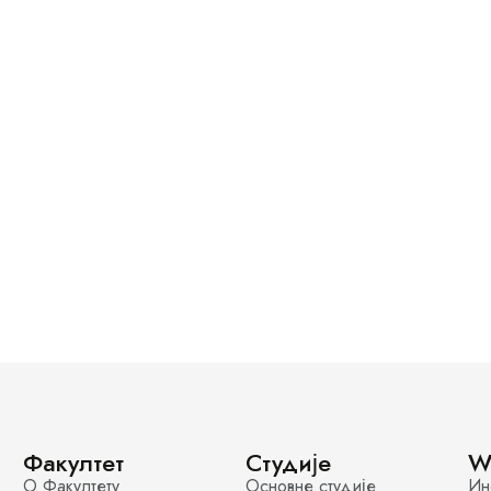
Факултет
Студије
W
О Факултету
Основне студије
Ин