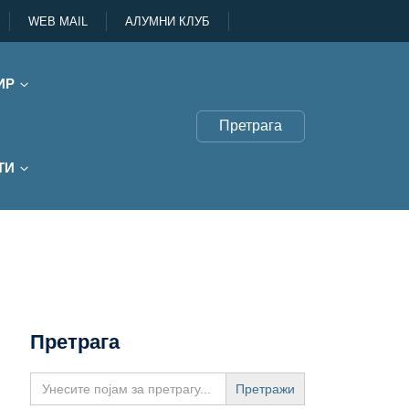
WEB MAIL
АЛУМНИ КЛУБ
ИР
Претрага
ТИ
Претрага
Search
for: