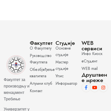
Факултет
Студије
WEB
сервиси
О Факултету
Основне
Инфо Киоск
студије
Руководство
еСтудент
Факултета
Мастер
студије
WEB mail
Обезбјеђење
Друштвен
квалитета
Упис
е мреже
Факултет за
Алумни клуб
Информатор
производњу и
Контакт
менаџмент
Требиње
Универзитет у