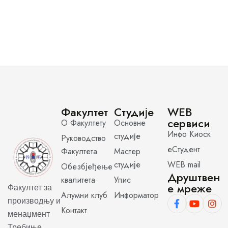
Факултет
Студије
WEB
сервиси
О Факултету
Основне
Инфо Киоск
студије
Руководство
еСтудент
Факултета
Мастер
студије
WEB mail
Обезбјеђење
Друштвен
квалитета
Упис
е мреже
Факултет за
Алумни клуб
Информатор
производњу и
Контакт
менаџмент
Требиње