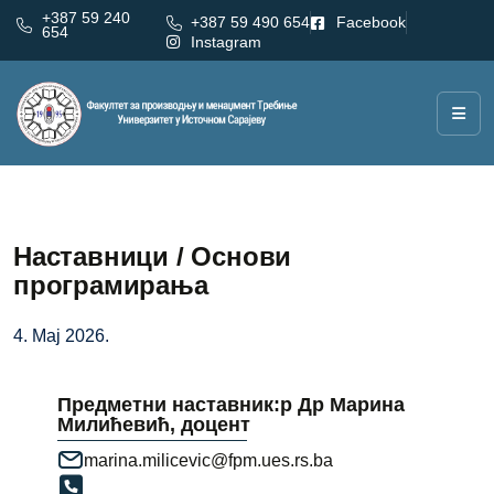
+387 59 240
+387 59 490 654
Facebook
654
Instagram
Наставници / Основи
програмирања
4. Мај 2026.
Предметни наставник:р Др Марина
Милићевић, доцент
marina.milicevic@fpm.ues.rs.ba