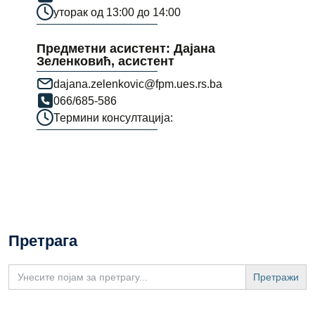
уторак од 13:00 до 14:00
Предметни асистент: Дајана
Зеленковић, асистент
dajana.zelenkovic@fpm.ues.rs.ba
066/685-586
Термини консултација:
Претрага
Search
for: