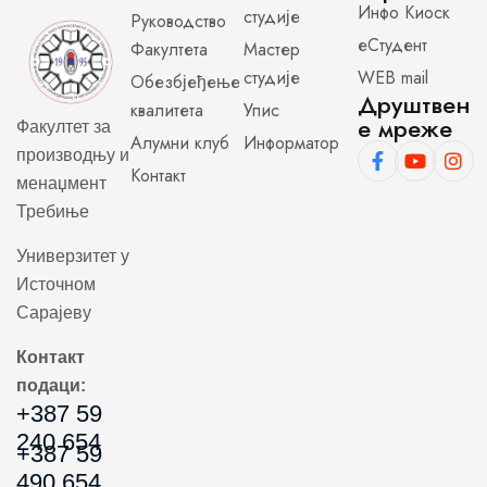
Инфо Киоск
студије
Руководство
еСтудент
Факултета
Мастер
студије
WEB mail
Обезбјеђење
Друштвен
квалитета
Упис
е мреже
Факултет за
Алумни клуб
Информатор
производњу и
Контакт
менаџмент
Требиње
Универзитет у
Источном
Сарајеву
Контакт
подаци:
+387 59
240 654
+387 59
490 654