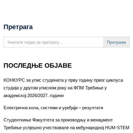
Претрага
Search
for:
ПОСЛЕДЊЕ ОБЈАВЕ
КОНКУРС за упис студената у прву годину првог циклуса
студија у другом уписном року на ФПМ Требиње у
академској 2026/2027. години
Електрична кола, системи и уређаји – резултати
Студенткиње Факултета за производњу и менаџмент
Требиње успјешно учествовале на међународној HUM-STEM