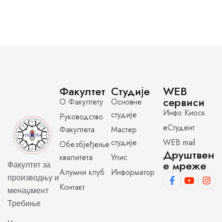
Факултет
Студије
WEB
сервиси
О Факултету
Основне
Инфо Киоск
студије
Руководство
еСтудент
Факултета
Мастер
студије
WEB mail
Обезбјеђење
Друштвен
квалитета
Упис
е мреже
Факултет за
Алумни клуб
Информатор
производњу и
Контакт
менаџмент
Требиње