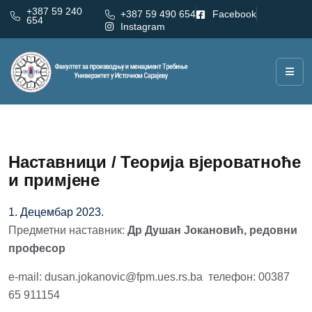
+387 59 240
+387 59 490 654
Facebook
654
Instagram
Наставници / Теорија вјероватноће
и примјене
1. Децембар 2023.
Предметни наставник:
Др Душан Јокановић, редовни
професор
e-mail: dusan.jokanovic@fpm.ues.rs.ba телефон: 00387
65 911154