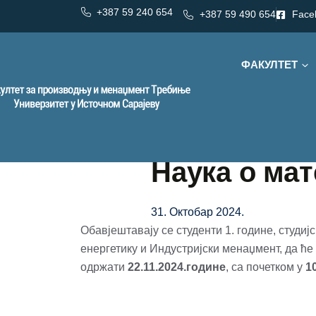
+387 59 240 654
+387 59 490 654
Face
ФАКУЛТЕТ
Наука о ма
31. Октобар 2024.
Обавјештавају се студенти 1. године, студи
енергетику и Индустријски менаџмент, да ће
одржати
22.11.2024.године
, са почетком у
1