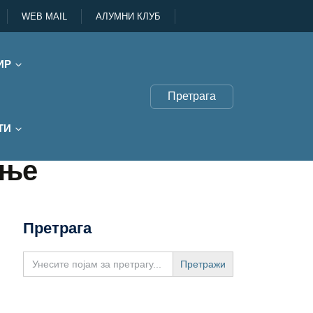
WEB MAIL
АЛУМНИ КЛУБ
ИР
Претрага
ТИ
ење
Претрага
Search
for: