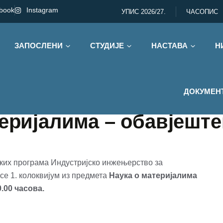
book
Instagram
УПИС 2026/27.
ЧАСОПИС
ЗАПОСЛЕНИ
СТУДИЈЕ
НАСТАВА
Н
ДОКУМЕН
теријалима – обавјешт
јских програма Индустријско инжењерство за
 се 1. колоквијум из предмета
Наука о материјалима
0.00 часова.