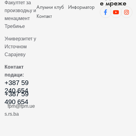
е мреже
Факултет за
Алумни клуб
Информатор
производњу и
Контакт
менаџмент
Требиње
Универзитет у
Источном
Сарајеву
Контакт
подаци:
+387 59
240 654
+387 59
490 654
fpm@fpm.ue
s.rs.ba