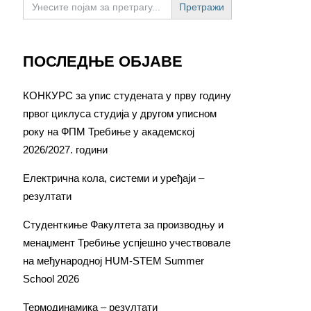
for:
ПОСЛЕДЊЕ ОБЈАВЕ
КОНКУРС за упис студената у прву годину
првог циклуса студија у другом уписном
року на ФПМ Требиње у академској
2026/2027. години
Електрична кола, системи и уређаји –
резултати
Студенткиње Факултета за производњу и
менаџмент Требиње успјешно учествовале
на међународној HUM-STEM Summer
School 2026
Термодинамика – резултати