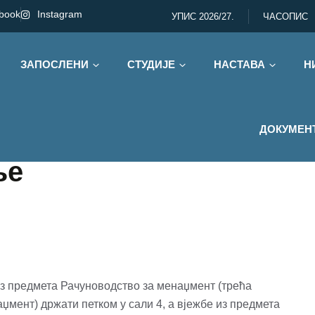
book
Instagram
УПИС 2026/27.
ЧАСОПИС
ЗАПОСЛЕНИ
СТУДИЈЕ
НАСТАВА
Н
ДОКУМЕН
ње
 из предмета Рачуноводство за менаџмент (трећа
аџмент) држати петком у сали 4, а вјежбе из предмета