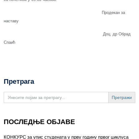
Продекан за
наставу
Доц. др Обрад
Спаић
Претрага
Search
for:
ПОСЛЕДЊЕ ОБЈАВЕ
КОНКУРС за упис студената у прву годину првог циклуса