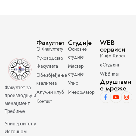
Факултет
Студије
WEB
сервиси
О Факултету
Основне
Инфо Киоск
студије
Руководство
еСтудент
Факултета
Мастер
студије
WEB mail
Обезбјеђење
Друштвен
квалитета
Упис
е мреже
Факултет за
Алумни клуб
Информатор
производњу и
Контакт
менаџмент
Требиње
Универзитет у
Источном