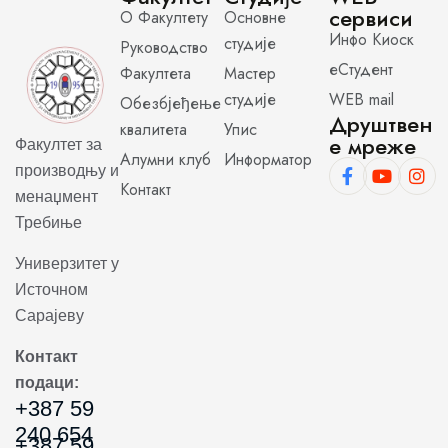
сервиси
О Факултету
Основне
Инфо Киоск
студије
Руководство
еСтудент
Факултета
Мастер
студије
WEB mail
Обезбјеђење
Друштвен
квалитета
Упис
е мреже
Факултет за
Алумни клуб
Информатор
производњу и
Контакт
менаџмент
Требиње
Универзитет у
Источном
Сарајеву
Контакт
подаци:
+387 59
240 654
+387 59