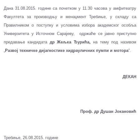
Дана 31.08.2015. године са почетком у 11.30 часова у амфитеатру
Факултета за производњу и менаџмент Требиње, у складу са
Правилником о поступку и условима избора академског особља
Универзитета у Источном Сарајеву, одржаће се јавно приступно
предавање кандидата
др Жељка Ђурића,
на тему под називом
„
Развој техничке дијагностике хидрауличних пумпи и мотора
“.
ДЕКАН
Проф. др Душан Јокановић
Требиње, 26.08.2015. године