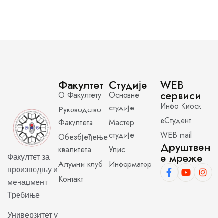
Факултет
Студије
WEB
сервиси
О Факултету
Основне
Инфо Киоск
студије
Руководство
еСтудент
Факултета
Мастер
студије
WEB mail
Обезбјеђење
Друштвен
квалитета
Упис
е мреже
Факултет за
Алумни клуб
Информатор
производњу и
Контакт
менаџмент
Требиње
Универзитет у