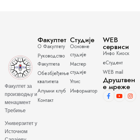
Факултет
Студије
WEB
сервиси
О Факултету
Основне
Инфо Киоск
студије
Руководство
еСтудент
Факултета
Мастер
студије
WEB mail
Обезбјеђење
Друштвен
квалитета
Упис
е мреже
Факултет за
Алумни клуб
Информатор
производњу и
Контакт
менаџмент
Требиње
Универзитет у
Источном
Сарајеву