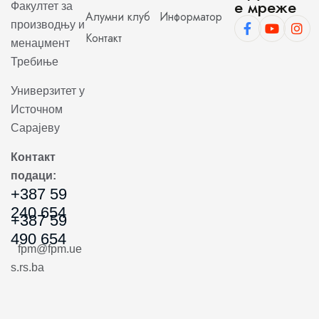
е мреже
Факултет за
Алумни клуб
Информатор
производњу и
Контакт
менаџмент
Требиње
Универзитет у
Источном
Сарајеву
Контакт
подаци:
+387 59
240 654
+387 59
490 654
fpm@fpm.ue
s.rs.ba