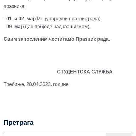
празника:
‐
01. и 02. мај
(Mеђународни празник рада)
‐
09. мај
(Дан побједе над фашизмом).
Свим запосленим честитамо Празник рада.
СТУДЕНТСКА СЛУЖБА
Требиње, 28.04.2023. године
Претрага
Search