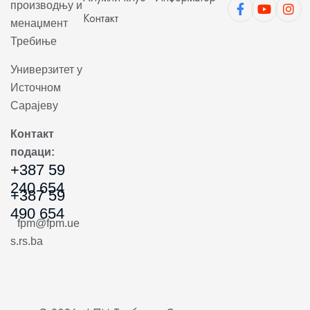
производњу и
Контакт
менаџмент
Требиње
Универзитет у
Источном
Сарајеву
Контакт
подаци:
+387 59
240 654
+387 59
490 654
fpm@fpm.ue
s.rs.ba