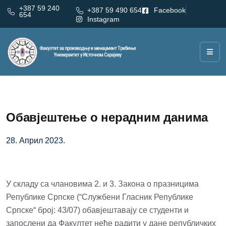
+387 59 240
+387 59 490 654
Facebook
654
Instagram
Обавјештење о нерадним данима
28. Април 2023.
У складу са члановима 2. и 3. Закона о празницима
Републике Српске (“Службени Гласник Републике
Српске“ број: 43/07) обавјештавају се студенти и
запослени да Факултет неће радити у дане републичких