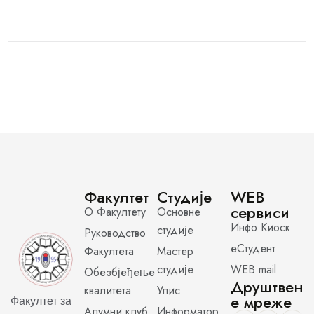
Факултет
Студије
WEB
сервиси
О Факултету
Основне
Инфо Киоск
студије
Руководство
еСтудент
Факултета
Мастер
студије
WEB mail
Обезбјеђење
Друштвен
квалитета
Упис
е мреже
Факултет за
Алумни клуб
Информатор