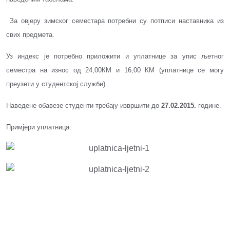
За овјеру зимског семестара потребни су потписи наставника из
свих предмета.
Уз индекс је потребно приложити и уплатницe за упис љетног
семестра на износ од 24,00КМ и 16,00 КМ (уплатнице се могу
преузети у студентској служби).
Наведене обавезе студенти требају извршити до
2
7
.02.201
5.
године.
Примјери уплатница: