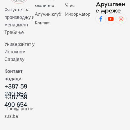
Друштвен
квалитета
Упис
е мреже
Факултет за
Алумни клуб
Информатор
производњу и
Контакт
менаџмент
Требиње
Универзитет у
Источном
Сарајеву
Контакт
подаци:
+387 59
240 654
+387 59
490 654
fpm@fpm.ue
s.rs.ba