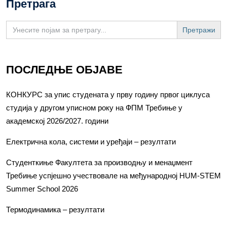
Претрага
Search
for:
ПОСЛЕДЊЕ ОБЈАВЕ
КОНКУРС за упис студената у прву годину првог циклуса
студија у другом уписном року на ФПМ Требиње у
академској 2026/2027. години
Електрична кола, системи и уређаји – резултати
Студенткиње Факултета за производњу и менаџмент
Требиње успјешно учествовале на међународној HUM-STEM
Summer School 2026
Термодинамика – резултати