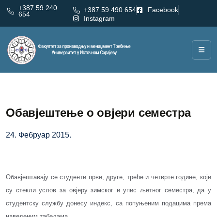
+387 59 240
+387 59 490 654
Facebook
654
Instagram
Обавјештење о овјери семестра
24. Фебруар 2015.
Обавјештавају се студенти прве, друге, треће и четврте године, који
су стекли услов за овјеру зимског и упис љетног семестра, да у
студентску службу донесу индекс, са попуњеним подацима према
наведеним
табелама
.