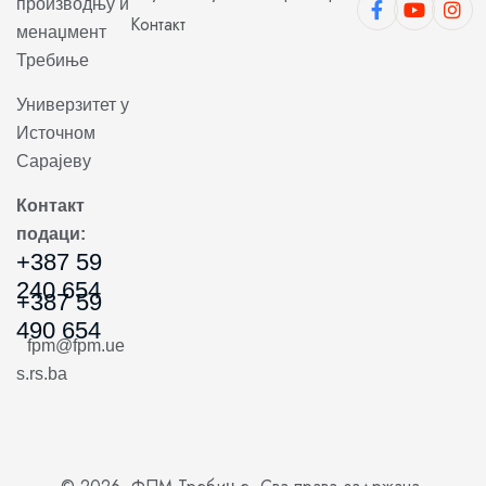
производњу и
Контакт
менаџмент
Требиње
Универзитет у
Источном
Сарајеву
Контакт
подаци:
+387 59
240 654
+387 59
490 654
fpm@fpm.ue
s.rs.ba