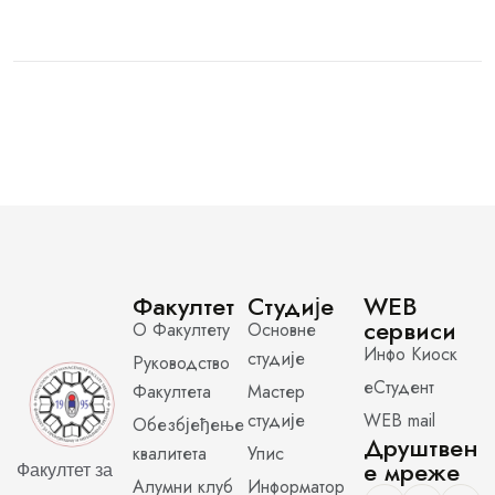
Факултет
Студије
WEB
сервиси
О Факултету
Основне
Инфо Киоск
студије
Руководство
еСтудент
Факултета
Мастер
студије
WEB mail
Обезбјеђење
Друштвен
квалитета
Упис
е мреже
Факултет за
Алумни клуб
Информатор