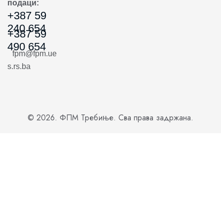
подаци:
+387 59
240 654
+387 59
490 654
fpm@fpm.ue
s.rs.ba
© 2026. ФПМ Требиње. Сва права задржана.