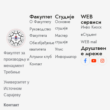
Факултет
Студије
WEB
сервиси
О Факултету
Основне
Инфо Киоск
студије
Руководство
еСтудент
Факултета
Мастер
студије
WEB mail
Обезбјеђење
Друштвен
квалитета
Упис
е мреже
Факултет за
Алумни клуб
Информатор
производњу и
Контакт
менаџмент
Требиње
Универзитет у
Источном
Сарајеву
Контакт