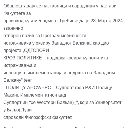
Обавјештавају се наставници и сарадници у настави
Факултета за
производњу и менаџмент Требиње да је 28. Марта 2024.
званично
отворен позив за Програм мобилности
истраживача у оквиру Западног Балкана, као дио
пројекта „ОДГОВОРИ
КРОЗ ПОЛИТИКЕ – подршка креирању политика
истраживања и
иновација, имплементација и подршка на Западном
Балкану“ (енг.
_ПОЛИЦY АНСWЕРС – Суппорт фор Р&И Полицy
Макинг, Имплементатион анд
Суппорт ин тхе Wестерн Балкан)_“, који за Универзитет
у Бањој Луци
спроводи Филозофски факултет.