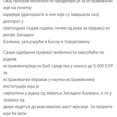
Овај програм мобилности предвиђен је за истраживаче/
ице на почетку
каријере (докторанте и оне који су завршили свој
докторат у
претходних седам година, почев од рока за пријаву) из
регије Западног
Балкана, укључујући и Босну и Херцеговину.
Сваки одобрени пројекат мобилности омогућиће по
једном
истраживачу/ици из БиХ средства у износу до 5.000 ЕУР
за
истраживачки боравак у научно-истраживачкој
институцији која је
смјештена у једној од земаља Западног Балкана, и то у
трајању од
двије недеље до максимално шест мјесеци. За пројекте
који ће бити