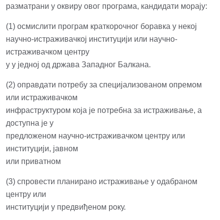
разматрани у оквиру овог програма, кандидати морају:
(1) осмислити програм краткорочног боравка у некој
научно-истраживачкој институцији или научно-
истраживачком центру
у у једној од држава Западног Балкана.
(2) оправдати потребу за специјализованом опремом
или истраживачком
инфраструктуром која је потребна за истраживање, а
доступна је у
предложеном научно-истраживачком центру или
институцији, јавном
или приватном
(3) спровести планирано истраживање у одабраном
центру или
институцији у предвиђеном року.