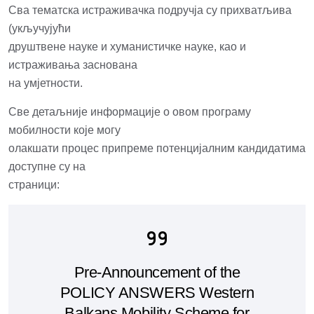
Сва тематска истраживачка подручја су прихватљива
(укључујући
друштвене науке и хуманистичке науке, као и
истраживања заснована
на умјетности.
Све детаљније информације о овом програму
мобилности које могу
олакшати процес припреме потенцијалним кандидатима
доступне су на
страници:
Pre-Announcement of the
POLICY ANSWERS Western
Balkans Mobility Scheme for