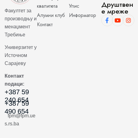
Друштвен
квалитета
Упис
е мреже
Факултет за
Алумни клуб
Информатор
производњу и
Контакт
менаџмент
Требиње
Универзитет у
Источном
Сарајеву
Контакт
подаци:
+387 59
240 654
+387 59
490 654
fpm@fpm.ue
s.rs.ba