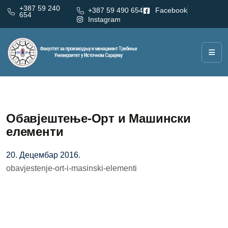
+387 59 240
+387 59 490 654
Facebook
654
Instagram
Обавјештење-Орт и Машински
елементи
20. Децембар 2016.
obavjestenje-ort-i-masinski-elementi