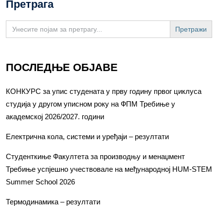
Претрага
Search
for:
ПОСЛЕДЊЕ ОБЈАВЕ
КОНКУРС за упис студената у прву годину првог циклуса
студија у другом уписном року на ФПМ Требиње у
академској 2026/2027. години
Електрична кола, системи и уређаји – резултати
Студенткиње Факултета за производњу и менаџмент
Требиње успјешно учествовале на међународној HUM-STEM
Summer School 2026
Термодинамика – резултати