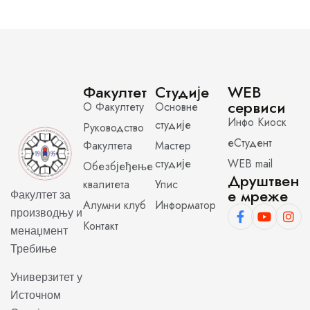
Факултет
Студије
WEB
сервиси
О Факултету
Основне
Инфо Киоск
студије
Руководство
еСтудент
Факултета
Мастер
студије
WEB mail
Обезбјеђење
Друштвен
квалитета
Упис
е мреже
Факултет за
Алумни клуб
Информатор
производњу и
Контакт
менаџмент
Требиње
Универзитет у
Источном