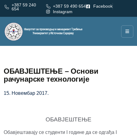
+387 59 240
+387 59 490 654
Facebook
654
Instagram
ОБАВЈЕШТЕЊЕ – Основи
рачунарске технологије
15. Новембар 2017.
ОБАВЈЕШТЕЊЕ
Обавјештавају се студенти I године да се одгађа I