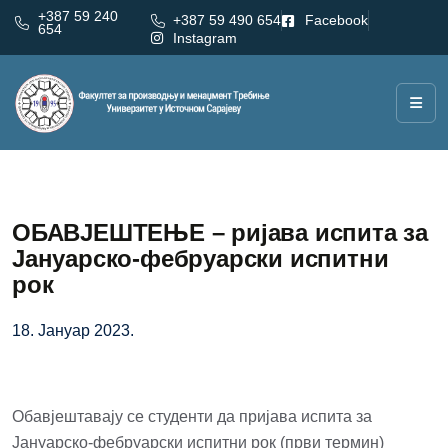
+387 59 240
+387 59 490 654
Facebook
654
Instagram
ОБАВЈЕШТЕЊЕ – ријава испита за
Јануарско-фебруарски испитни
рок
18. Јануар 2023.
Обавјештавају се студенти да пријава испита за
Јануарско-фебруарски испитни рок (први термин)