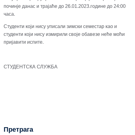
починје данас и трајаће до 26.01.2023.године до 24:00
часа.
Студенти који нису уписали зимски семестар као и
студенти који нису измирили своје обавезе неће моћи
пријавити испите.
СТУДЕНТСКА СЛУЖБА
Претрага