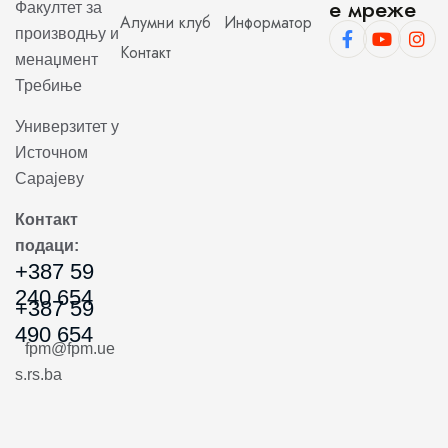
е мреже
Факултет за
Алумни клуб
Информатор
производњу и
Контакт
менаџмент
Требиње
Универзитет у
Источном
Сарајеву
Контакт
подаци:
+387 59
240 654
+387 59
490 654
fpm@fpm.ue
s.rs.ba