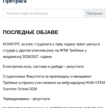
Претрага
Search
for:
ПОСЛЕДЊЕ ОБЈАВЕ
КОНКУРС за упис студената у прву годину првог циклуса
студија у другом уписном року на ФПМ Требиње у
академској 2026/2027. години
Електрична кола, системи и уређаји – резултати
Студенткиње Факултета за производњу и менаџмент
Требиње успјешно учествовале на међународној HUM-STEM
Summer School 2026
Термодинамика – резултати