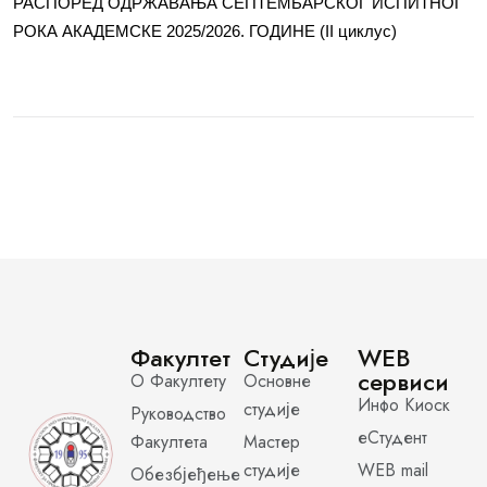
РАСПОРЕД ОДРЖАВАЊА СЕПТЕМБАРСКОГ ИСПИТНОГ
РОКА АКАДЕМСКЕ 2025/2026. ГОДИНЕ (II циклус)
Факултет
Студије
WEB
сервиси
О Факултету
Основне
Инфо Киоск
студије
Руководство
еСтудент
Факултета
Мастер
студије
WEB mail
Обезбјеђење