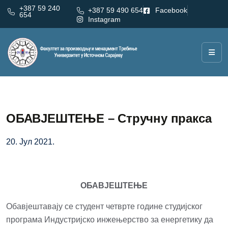
+387 59 240
+387 59 490 654
Facebook
654
Instagram
ОБАВЈЕШТЕЊЕ – Стручну праксa
20. Јул 2021.
ОБАВЈЕШТЕЊЕ
Обавјештавају се студент четврте године студијског
програма Индустријско инжењерство за енергетику да