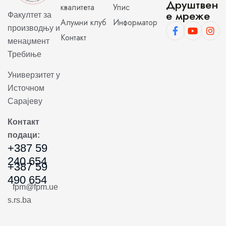
Друштвен
квалитета
Упис
е мреже
Факултет за
Алумни клуб
Информатор
производњу и
Контакт
менаџмент
Требиње
Универзитет у
Источном
Сарајеву
Контакт
подаци:
+387 59
240 654
+387 59
490 654
fpm@fpm.ue
s.rs.ba