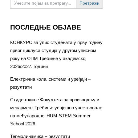
for:
ПОСЛЕДЊЕ ОБЈАВЕ
КОНКУРС за упис студената у прву годину
првог циклуса студија у другом уписном
року на ФПМ Требиње у академској
2026/2027. години
Електрична кола, системи и уређаји –
резултати
Студенткиње Факултета за производњу и
менаџмент Требиње успјешно учествовале
на међународној HUM-STEM Summer
School 2026
Термодинамика – резултати