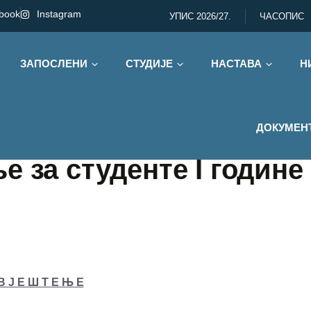
book
Instagram
УПИС 2026/27.
ЧАСОПИС
ЗАПОСЛЕНИ
СТУДИЈЕ
НАСТАВА
Н
ДОКУМЕН
 за студенте I године
В Ј Е Ш Т Е Њ Е