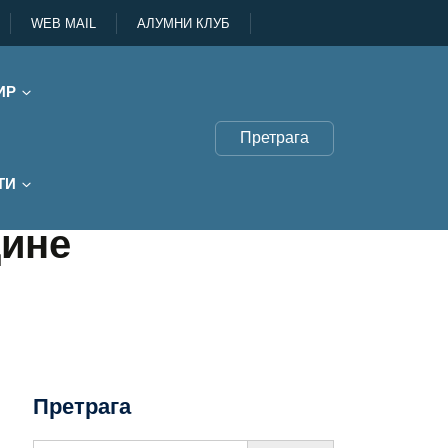
WEB MAIL
АЛУМНИ КЛУБ
ИР
Претрага
ТИ
дине
Претрага
Search