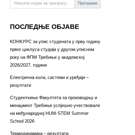
for:
ПОСЛЕДЊЕ ОБЈАВЕ
КОНКУРС за упис студената у прву годину
првог циклуса студија у другом уписном
року на ФПМ Требиње у академској
2026/2027. години
Електрична кола, системи и уређаји –
резултати
Студенткиње Факултета за производњу и
менаџмент Требиње успјешно учествовале
на међународној HUM-STEM Summer
School 2026
Термодинамика – резултати