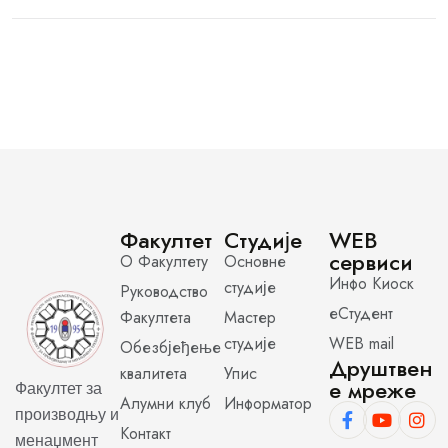
Факултет
Студије
WEB
сервиси
О Факултету
Основне
Инфо Киоск
студије
Руководство
еСтудент
Факултета
Мастер
студије
WEB mail
Обезбјеђење
Друштвен
квалитета
Упис
е мреже
Факултет за
Алумни клуб
Информатор
производњу и
Контакт
менаџмент