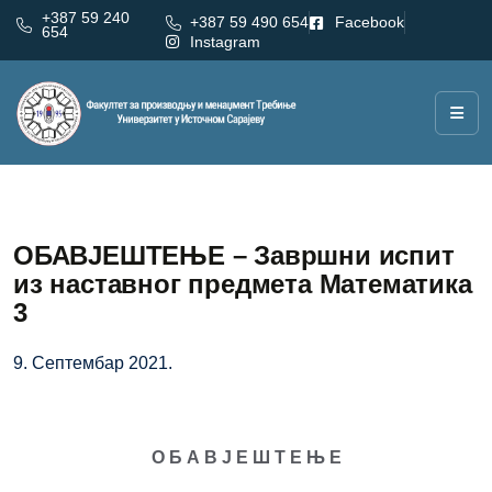
+387 59 240
+387 59 490 654
Facebook
654
Instagram
ОБАВЈЕШТЕЊЕ – Завршни испит
из наставног предмета Математика
3
9. Септембар 2021.
О Б А В Ј Е Ш Т Е Њ Е