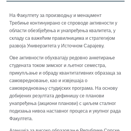
На Факултету за производњу и менаџмент
Требиње континуирано се спроводе активности у
области обезбјеђења и унапређења квалитета, у
складу са важећим правилницима и стратегијом
развоја Универзитета у Источном Сарајеву.
Ове активности обухватају редовно анкетирање
студената током зимског и љетног семестра,
прикупљање и обраду квантитативних образаца за
самовредновање, као и извјешаја о
самовредновању студијских програма. На основу
добијених резултата дефинишу се планови
унапређења (акциони планови) с циљем сталног
подизања нивоа наставног процеса и укупног рада
Факултета.
Агенција за високо образовање Републике Српске