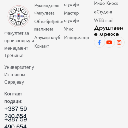
Инфо Киоск
студије
Руководство
еСтудент
Факултета
Мастер
студије
WEB mail
Обезбјеђење
Друштвен
квалитета
Упис
е мреже
Факултет за
Алумни клуб
Информатор
производњу и
Контакт
менаџмент
Требиње
Универзитет у
Источном
Сарајеву
Контакт
подаци:
+387 59
240 654
+387 59
490 654