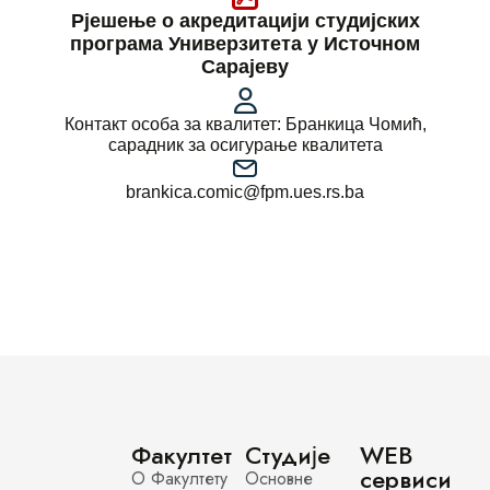
Рјешење о акредитацији студијских
програма Универзитета у Источном
Сарајеву
Контакт особа за квалитет: Бранкица Чомић,
сарадник за осигурање квалитета
brankica.comic@fpm.ues.rs.ba
Факултет
Студије
WEB
сервиси
О Факултету
Основне