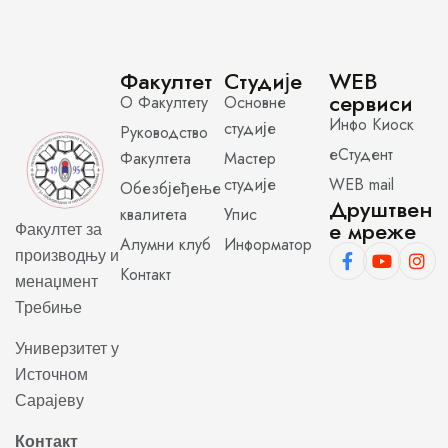
Факултет
Студије
WEB
сервиси
О Факултету
Основне
Инфо Киоск
студије
Руководство
еСтудент
Факултета
Мастер
студије
WEB mail
Обезбјеђење
Друштвен
квалитета
Упис
е мреже
Факултет за
Алумни клуб
Информатор
производњу и
Контакт
менаџмент
Требиње
Универзитет у
Источном
Сарајеву
Контакт