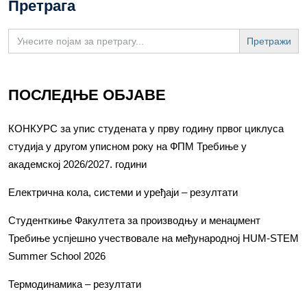
Претрага
Search
for:
ПОСЛЕДЊЕ ОБЈАВЕ
КОНКУРС за упис студената у прву годину првог циклуса
студија у другом уписном року на ФПМ Требиње у
академској 2026/2027. години
Електрична кола, системи и уређаји – резултати
Студенткиње Факултета за производњу и менаџмент
Требиње успјешно учествовале на међународној HUM-STEM
Summer School 2026
Термодинамика – резултати