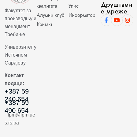
Друштвен
квалитета
Упис
е мреже
Факултет за
Алумни клуб
Информатор
производњу и
Контакт
менаџмент
Требиње
Универзитет у
Источном
Сарајеву
Контакт
подаци:
+387 59
240 654
+387 59
490 654
fpm@fpm.ue
s.rs.ba