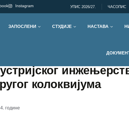
book
Instagram
УПИС 2026/27.
ЧАСОПИС
ЗАПОСЛЕНИ
СТУДИЈЕ
НАСТАВА
Н
ДОКУМЕН
устријског инжењерств
ругог колоквијума
4. године