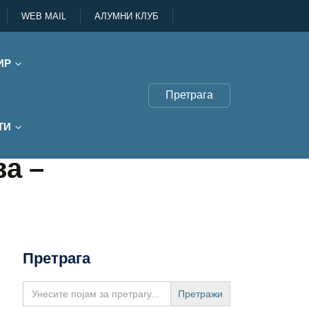
WEB MAIL
АЛУМНИ КЛУБ
ИР
Претрага
ТИ
а –
Претрага
Search
for: