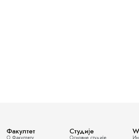
Факултет
Студије
W
О Факултету
Основне студије
Ин