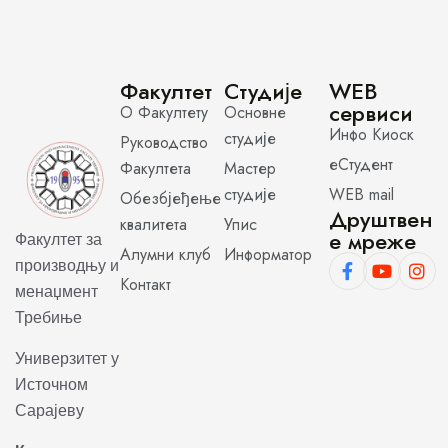
Факултет
Студије
WEB
сервиси
О Факултету
Основне
Инфо Киоск
студије
Руководство
еСтудент
Факултета
Мастер
студије
WEB mail
Обезбјеђење
Друштвен
квалитета
Упис
е мреже
Факултет за
Алумни клуб
Информатор
производњу и
Контакт
менаџмент
Требиње
Универзитет у
Источном
Сарајеву