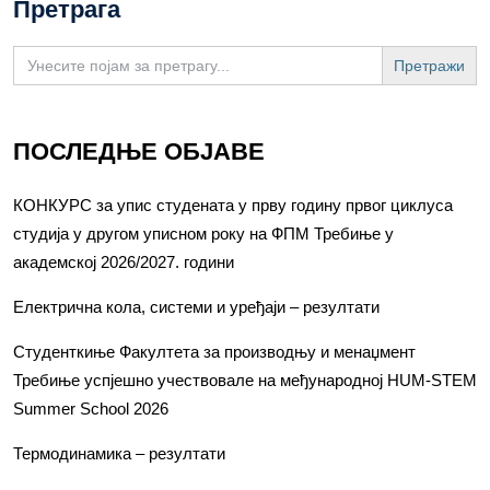
Претрага
Search
for:
ПОСЛЕДЊЕ ОБЈАВЕ
КОНКУРС за упис студената у прву годину првог циклуса
студија у другом уписном року на ФПМ Требиње у
академској 2026/2027. години
Електрична кола, системи и уређаји – резултати
Студенткиње Факултета за производњу и менаџмент
Требиње успјешно учествовале на међународној HUM-STEM
Summer School 2026
Термодинамика – резултати