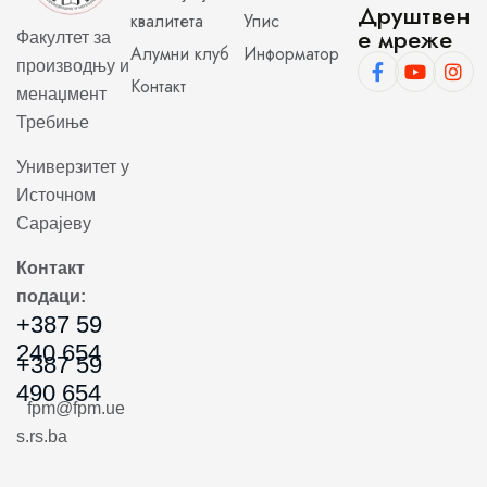
Друштвен
квалитета
Упис
е мреже
Факултет за
Алумни клуб
Информатор
производњу и
Контакт
менаџмент
Требиње
Универзитет у
Источном
Сарајеву
Контакт
подаци:
+387 59
240 654
+387 59
490 654
fpm@fpm.ue
s.rs.ba