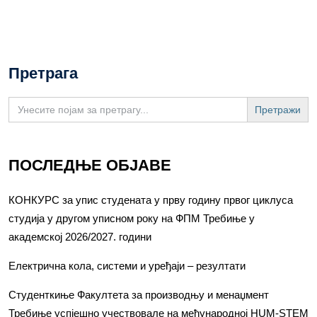
Претрага
Search
for:
ПОСЛЕДЊЕ ОБЈАВЕ
КОНКУРС за упис студената у прву годину првог циклуса
студија у другом уписном року на ФПМ Требиње у
академској 2026/2027. години
Електрична кола, системи и уређаји – резултати
Студенткиње Факултета за производњу и менаџмент
Требиње успјешно учествовале на међународној HUM-STEM