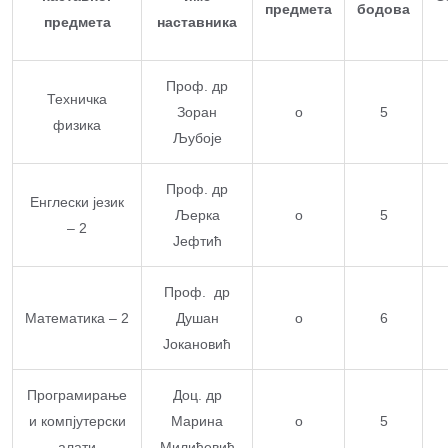
предмета
бодова
предмета
наставника
Проф. др
Техничка
Зоран
о
5
физика
Љубоје
Проф. др
Енглески језик
Љерка
о
5
– 2
Јефтић
Проф. др
Математика – 2
Душан
о
6
Јокановић
Програмирање
Доц. др
и компјутерски
Марина
о
5
алати
Милићевић