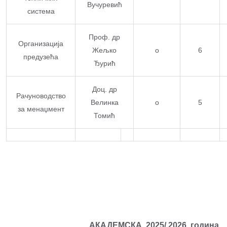
Вучуревић
система
Проф. др
Организација
Жељко
о
6
предузећа
Ђурић
Доц. др
Рачуноводство
Велинка
о
5
за менаџмент
Томић
АКАДЕМСКА
2025
/
2026.
година