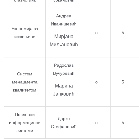
статистика
Јокановић
Андреа
Иванишевић
Економија за
o
5
Мирјана
инжењерe
Миљановић
Радослав
Вучуревић
Систем
менаџмента
o
5
Марина
квалитетом
Јанковић
Пословни
Дарко
информациони
o
5
Стефановић
системи