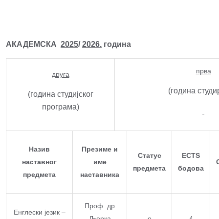
АКАДЕМСКА
2025
/
2026.
година
прва
друга
(година студ
(година студијског
програма)
Назив
Презиме и
Статус
ECTS
наставног
име
предмета
бодова
предмета
наставника
Проф. др
Енглески језик –
Љерка
о
4