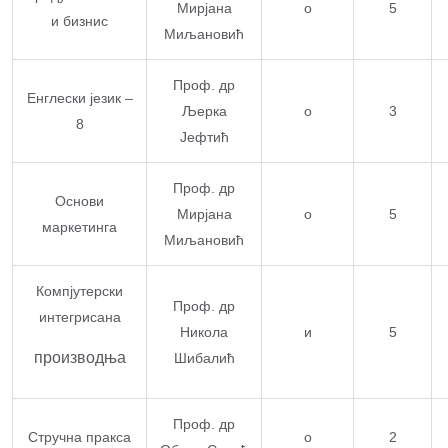
Мирјана
о
5
и бизнис
Миљановић
Проф. др
Енглески језик –
Љерка
о
3
8
Јефтић
Проф. др
Основи
Мирјана
о
5
маркетинга
Миљановић
Компјутерски
Проф. др
интегрисана
Никола
и
5
производња
Шибалић
Проф. др
Стручна пракса
о
2