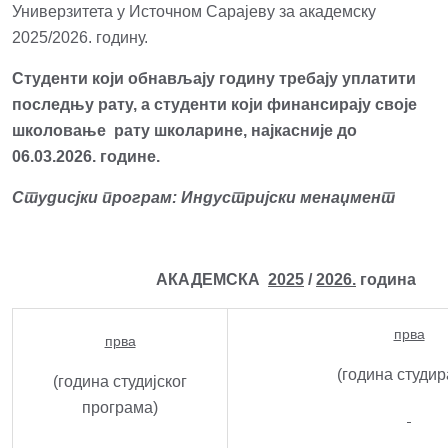
Универзитета у Источном Сарајеву за академску
2025/2026. годину.
Студенти који обнављају годину требају уплатити
последњу рату, а студенти који финансирају своје
школовање рату школарине, најкасније до
06.03.2026. године.
Студисјки програм: Индустријски менаџмент
АКАДЕМСКА
2025
/
2026.
година
прва
прва
(година студи
(година студијског
програма)