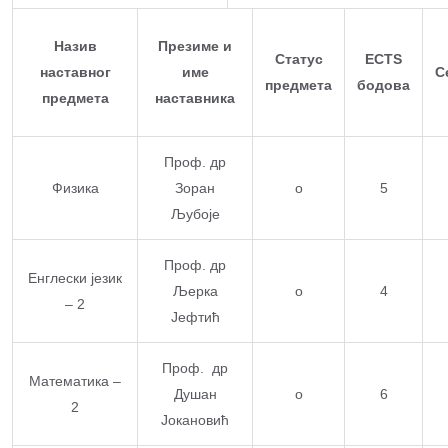
Назив
Презиме и
Статус
ECTS
наставног
име
С
предмета
бодова
предмета
наставника
Проф. др
Физика
Зоран
о
5
Љубоје
Проф. др
Енглески језик
Љерка
о
4
– 2
Јефтић
Проф. др
Математика –
Душан
о
6
2
Јокановић