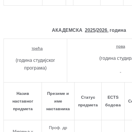
АКАДЕМСКА
2025
/
2026.
година
прва
трећа
(година студи
(година студијског
програма)
Назив
Презиме и
Статус
ECTS
наставног
име
С
предмета
бодова
предмета
наставника
Проф. др
Мјерења у