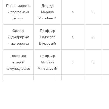
Програмирање
Доц. др
и програмски
Марина
о
5
језици
Милићевић
Основе
Проф. др
индустријског
Радослав
о
5
инжењерства
Вучуревић
Пословна
Проф. др
етика и
Мирјана
о
5
комуницирање
Миљановић