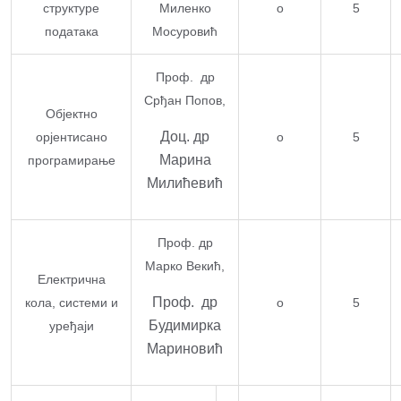
структуре
Миленко
о
5
података
Мосуровић
Проф. др
Срђан Попов,
Објектно
Доц. др
орјентисано
о
5
Марина
програмирање
Милићевић
Проф. др
Марко Векић,
Електрична
Проф. др
кола, системи и
о
5
Будимирка
уређаји
Мариновић