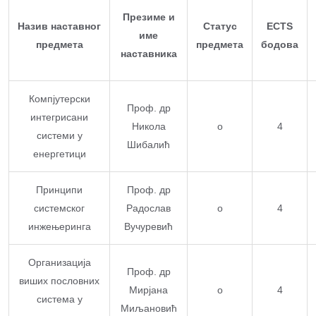
Презиме и
Назив наставног
Статус
ECTS
име
предмета
предмета
бодова
наставника
Компјутерски
Проф. др
интегрисани
Никола
о
4
системи у
Шибалић
енергетици
Принципи
Проф. др
системског
Радослав
о
4
инжењеринга
Вучуревић
Организација
Проф. др
виших пословних
Мирјана
о
4
система у
Миљановић