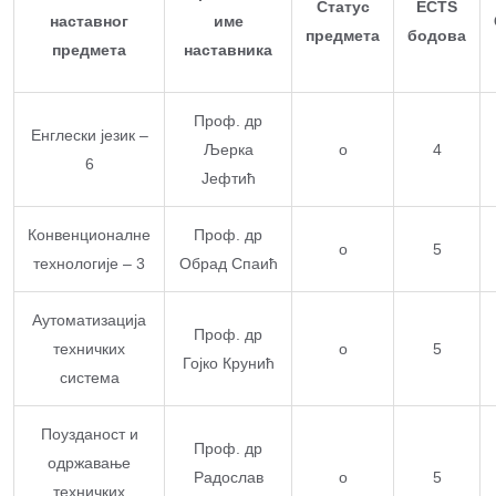
Статус
ECTS
наставног
име
предмета
бодова
предмета
наставника
Проф. др
Енглески језик –
Љерка
о
4
6
Јефтић
Конвенционалне
Проф. др
о
5
технологије – 3
Обрад Спаић
Аутоматизација
Проф. др
техничких
о
5
Гојко Крунић
система
Поузданост и
Проф. др
одржавање
Радослав
о
5
техничких