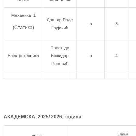
Механика 1
Доц. др Раде
о
5
(Статика)
Грујичић
Проф. др
Електротехника
Божидар
о
4
Поповић
АКАДЕМСКА
202
5/
2026.
година
прва
друга