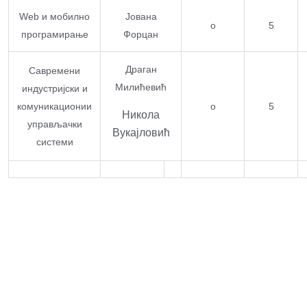
Web и мобилно
Јована
o
5
програмирање
Форцан
Драган
Савремени
Милићевић
индустријски и
комуникационии
o
5
Никола
управљачки
Вукајловић
системи