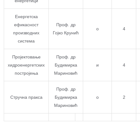
енергетици
Енергетска
ефикасност
Проф. др
о
4
производних
Гојко Крунић
система
Пројектовање
Проф. др
хидроенергетских
Будимирка
и
4
постројења
Мариновић
Проф. др
Стручна пракса
Будимирка
о
2
Мариновић