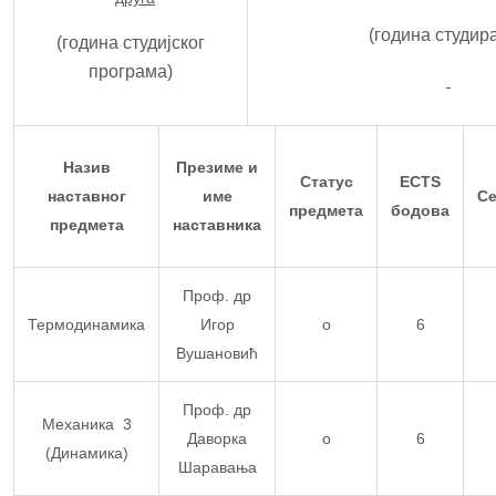
(година студир
(година студијског
програма)
Назив
Презиме и
Статус
ECTS
наставног
име
Се
предмета
бодова
предмета
наставника
Проф. др
Термодинамика
Игор
о
6
Вушановић
Проф. др
Механика 3
Даворка
о
6
(Динамика)
Шаравања