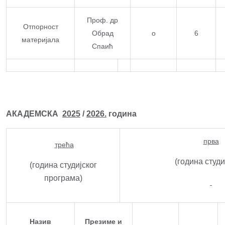
Проф. др
Отпорност
Обрад
о
6
материјала
Спаић
АКАДЕМСКА
2025
/
2026.
година
прва
трећа
(година студ
(година студијског
програма)
Назив
Презиме и