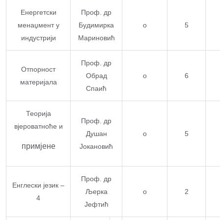
Енергетски
Проф. др
менаџмент у
Будимирка
о
5
индустрији
Мариновић
Проф. др
Отпорност
Обрад
о
6
материјала
Спаић
Теорија
Проф. др
вјероватноће и
Душан
о
5
примјене
Јокановић
Проф. др
Енглески језик –
Љерка
о
2
4
Јефтић