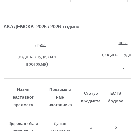
АКАДЕМСКА
2025
/
2026.
година
прва
друга
(година студ
(година студијског
програма)
Назив
Презиме и
Статус
ECTS
наставног
име
предмета
бодова
предмета
наставника
Вјероватноћа и
Душан
o
5