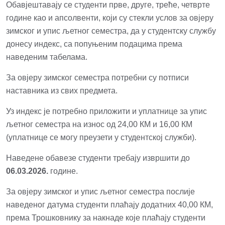
Обавјештавају се студенти прве, друге, треће, четврте
године као и апсолвенти, који су стекли услов за овјеру
зимског и упис љетног семестра, да у студентску службу
донесу индекс, са попуњеним подацима према
наведеним табелама.
За овјеру зимског семестра потребни су потписи
наставника из свих предмета.
Уз индекс је потребно приложити и уплатницe за упис
љетног семестра на износ од 24,00 КМ и 16,00 КМ
(уплатнице се могу преузети у студентској служби).
Наведене обавезе студенти требају извршити до
06.03.2026.
године.
За овјеру зимског и упис љетног семестра послије
наведеног датума студенти плаћају додатних 40,00 КМ,
према Трошковнику за накнаде које плаћају студенти