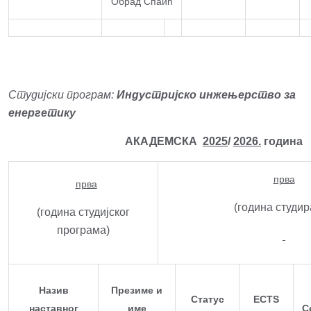
Обрад Спаић
Студијски програм:
Индустријско инжењерство за
енергетику
АКАДЕМСКА
2025
/
2026.
година
прва
прва
(година студи
(година студијског
програма)
Назив
Презиме и
Статус
ECTS
наставног
име
С