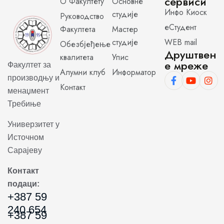
сервиси
О Факултету
Основне
Инфо Киоск
студије
Руководство
еСтудент
Факултета
Мастер
студије
WEB mail
Обезбјеђење
Друштвен
квалитета
Упис
е мреже
Факултет за
Алумни клуб
Информатор
производњу и
Контакт
менаџмент
Требиње
Универзитет у
Источном
Сарајеву
Контакт
подаци:
+387 59
240 654
+387 59