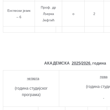
Проф. др
Енглески језик
Љерка
о
2
– 6
Јефтић
АКАДЕМСКА
2025
/
2026.
година
прва
четврта
(година студ
(година студијског
програма)