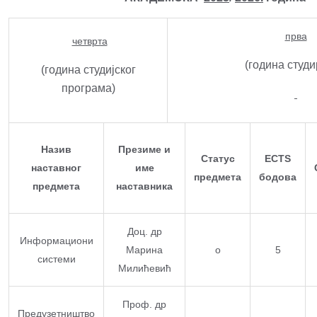
прва
четврта
(година студ
(година студијског
програма)
Назив
Презиме и
Статус
ECTS
наставног
име
предмета
бодова
предмета
наставника
Доц. др
Информациони
Марина
о
5
системи
Милићевић
Проф. др
Предузетништво