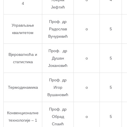
4
Јефтић
Проф. др
Управљање
Радослав
о
5
квалитетом
Вучуревић
Проф. др
Вјероватноћа и
Душан
о
5
статистика
Јокановић
Проф. др
Термодинамика
Игор
о
5
Вушановић
Проф. др
Конвенционалне
Обрад
о
5
технологије – 1
Спаић