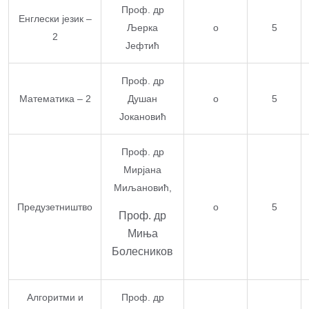
Проф. др
Енглески језик –
Љерка
о
5
2
Јефтић
Проф. др
Математика – 2
Душан
о
5
Јокановић
Проф. др
Мирјана
Миљановић,
Предузетништво
o
5
Проф. др
Миња
Болесников
Алгоритми и
Проф. др