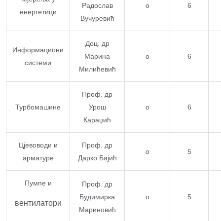
Радослав
о
6
енергетици
Вучуревић
Доц. др
Информациони
Марина
о
6
системи
Милићевић
Проф. др
Турбомашине
Урош
о
6
Караџић
Цјевоводи и
Проф. др
о
5
арматуре
Дарко Бајић
Пумпе и
Проф. др
Будимирка
о
5
вентилатори
Мариновић